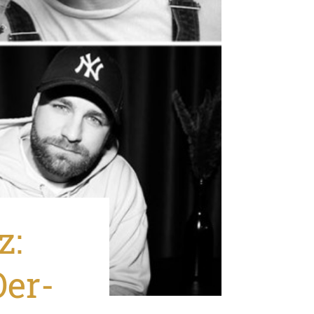
z:
Oer-