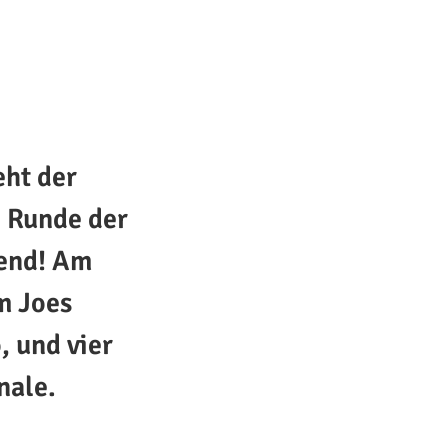
ht der
e Runde der
nend! Am
m Joes
, und vier
nale.