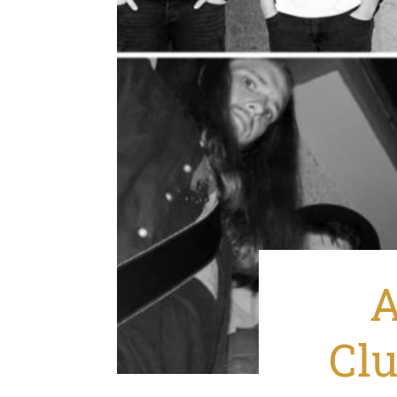
A
Clu