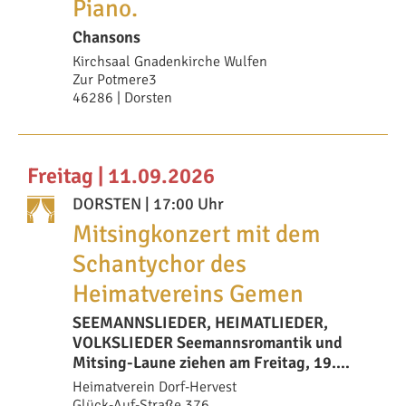
Piano.
Chansons
Kirchsaal Gnadenkirche Wulfen
Zur Potmere3
46286 | Dorsten
Freitag | 11.09.2026
DORSTEN
| 17:00 Uhr
Mitsingkonzert mit dem
Schantychor des
Heimatvereins Gemen
SEEMANNSLIEDER, HEIMATLIEDER,
VOLKSLIEDER Seemannsromantik und
Mitsing-Laune ziehen am Freitag, 19.
September, um 17
Heimatverein Dorf-Hervest
Glück-Auf-Straße 376