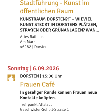
Stadtführung - Kunst im
öffentlichen Raum
KUNSTRAUM DORSTEN?!“ – WIEVIEL
KUNST STECKT IN DORSTENS PLÄTZEN,
STRAßEN ODER GRÜNANLAGEN? WANN
UND WARUM SIND DINGE E
Altes Rathaus
Am Markt
46282 | Dorsten
Sonntag | 6.09.2026
DORSTEN
| 15:00 Uhr
Frauen Café
In geseliger Runde können Frauen neue
Kontakte knüpfen.
Treffpunkt Altstadt
Geschwister-Scholl-Straße 1