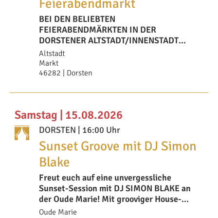
Feierabendmarkt
BEI DEN BELIEBTEN
FEIERABENDMÄRKTEN IN DER
DORSTENER ALTSTADT/INNENSTADT
ERWARTET DIE BESUCHERINNEN UND
Altstadt
BESUCHER EIN ENTSPAN
Markt
46282 | Dorsten
Samstag | 15.08.2026
DORSTEN
| 16:00 Uhr
Sunset Groove mit DJ Simon
Blake
Freut euch auf eine unvergessliche
Sunset-Session mit DJ SIMON BLAKE an
der Oude Marie! Mit grooviger House-
Musik, gr
Oude Marie