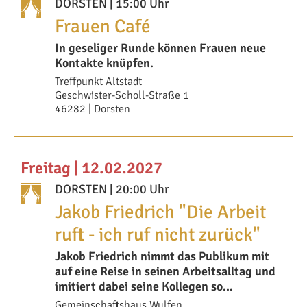
DORSTEN
| 15:00 Uhr
Frauen Café
In geseliger Runde können Frauen neue
Kontakte knüpfen.
Treffpunkt Altstadt
Geschwister-Scholl-Straße 1
46282 | Dorsten
Freitag | 12.02.2027
DORSTEN
| 20:00 Uhr
Jakob Friedrich "Die Arbeit
ruft - ich ruf nicht zurück"
Jakob Friedrich nimmt das Publikum mit
auf eine Reise in seinen Arbeitsalltag und
imitiert dabei seine Kollegen so
authentisch,
Gemeinschaftshaus Wulfen