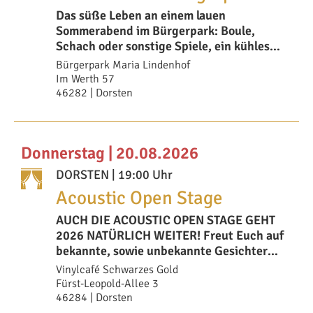
Das süße Leben an einem lauen
Sommerabend im Bürgerpark: Boule,
Schach oder sonstige Spiele, ein kühles
Getränk dazu, vi
Bürgerpark Maria Lindenhof
Im Werth 57
46282 | Dorsten
Donnerstag | 20.08.2026
DORSTEN
| 19:00 Uhr
Acoustic Open Stage
AUCH DIE ACOUSTIC OPEN STAGE GEHT
2026 NATÜRLICH WEITER! Freut Euch auf
bekannte, sowie unbekannte Gesichter
auf uns
Vinylcafé Schwarzes Gold
Fürst-Leopold-Allee 3
46284 | Dorsten