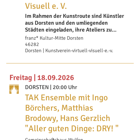
Visuell e. V.
Im Rahmen der Kunstroute sind Künstler
aus Dorsten und den umliegenden
Städten eingeladen, ihre Ateliers zu
öffnen und ihr
franz* Kultur-Mitte Dorsten
46282
Dorsten | Kunstverein-virtuell-visuell-e.-v.
Freitag | 18.09.2026
DORSTEN
| 20:00 Uhr
TAK Ensemble mit Ingo
Börchers, Matthias
Brodowy, Hans Gerzlich
"Aller guten Dinge: DRY! "
Gemeinschaftshaus Wulfen