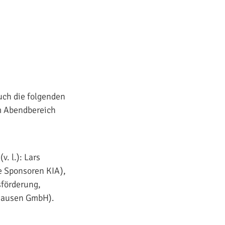
uch die folgenden
im Abendbereich
. l.): Lars
e Sponsoren KIA),
sförderung,
hausen GmbH).