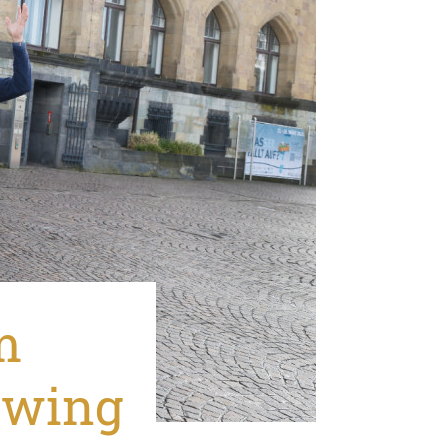
m
ewing