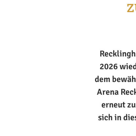
z
Recklingh
2026 wied
dem bewähr
Arena Rec
erneut zu
sich in di