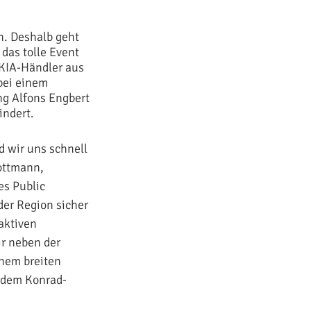
n. Deshalb geht
 das tolle Event
 KIA-Händler aus
bei einem
ng Alfons Engbert
indert.
 wir uns schnell
Tottmann,
es Public
der Region sicher
aktiven
ir neben der
inem breiten
 dem Konrad-