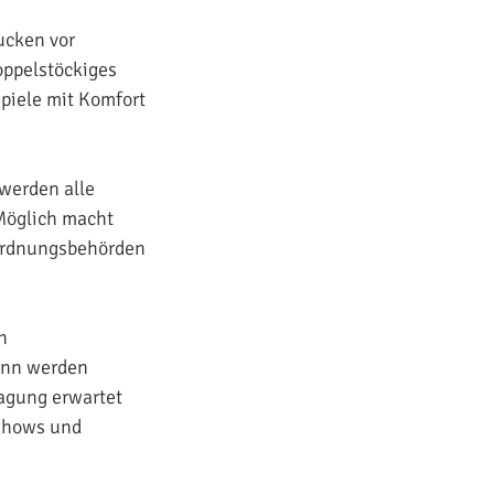
ucken vor
oppelstöckiges
Spiele mit Komfort
 werden alle
 Möglich macht
 Ordnungsbehörden
n
mann werden
ragung erwartet
shows und