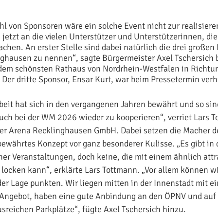
hl von Sponsoren wäre ein solche Event nicht zur realisiere
jetzt an die vielen Unterstützer und Unterstützerinnen, die
chen. An erster Stelle sind dabei natürlich die drei großen
ghausen zu nennen“, sagte Bürgermeister Axel Tschersich 
 dem schönsten Rathaus von Nordrhein-Westfalen in Richtu
 Der dritte Sponsor, Ensar Kurt, war beim Pressetermin verh
it hat sich in den vergangenen Jahren bewährt und so sind
uch bei der WM 2026 wieder zu kooperieren“, verriet Lars 
der Arena Recklinghausen GmbH. Dabei setzen die Macher d
bewährtes Konzept vor ganz besonderer Kulisse. „Es gibt in 
her Veranstaltungen, doch keine, die mit einem ähnlich attr
 locken kann“, erklärte Lars Tottmann. „Vor allem können w
der Lage punkten. Wir liegen mitten in der Innenstadt mit e
Angebot, haben eine gute Anbindung an den ÖPNV und auf
sreichen Parkplätze“, fügte Axel Tschersich hinzu.