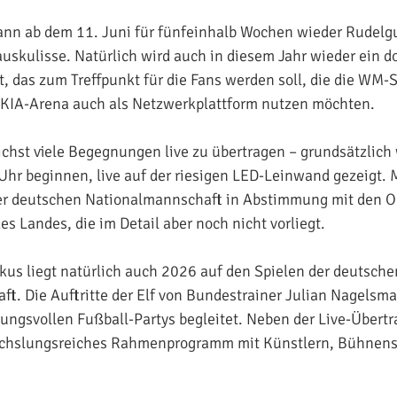
ann ab dem 11. Juni für fünfeinhalb Wochen wieder Rudelg
auskulisse. Natürlich wird auch in diesem Jahr wieder ein d
t, das zum Treffpunkt für die Fans werden soll, die die WM-
 KIA-Arena auch als Netzwerkplattform nutzen möchten.
lichst viele Begegnungen live zu übertragen – grundsätzlich
2 Uhr beginnen, live auf der riesigen LED-Leinwand gezeigt.
 der deutschen Nationalmannschaft in Abstimmung mit den
s Landes, die im Detail aber noch nicht vorliegt.
kus liegt natürlich auch 2026 auf den Spielen der deutsche
t. Die Auftritte der Elf von Bundestrainer Julian Nagels
ungsvollen Fußball-Partys begleitet. Neben der Live-Übert
echslungsreiches Rahmenprogramm mit Künstlern, Bühnen