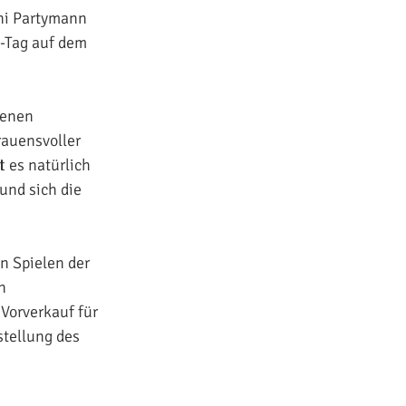
uni Partymann
o-Tag auf dem
genen
rauensvoller
 es natürlich
und sich die
en Spielen der
n
Vorverkauf für
stellung des