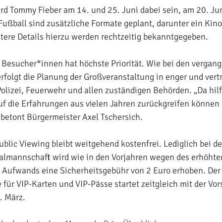
ird Tommy Fieber am 14. und 25. Juni dabei sein, am 20. J
ußball sind zusätzliche Formate geplant, darunter ein Kin
tere Details hierzu werden rechtzeitig bekanntgegeben.
r Besucher*innen hat höchste Priorität. Wie bei den vergan
rfolgt die Planung der Großveranstaltung in enger und vert
lizei, Feuerwehr und allen zuständigen Behörden. „Da hilft
uf die Erfahrungen aus vielen Jahren zurückgreifen können 
betont Bürgermeister Axel Tschersich.
ublic Viewing bleibt weitgehend kostenfrei. Lediglich bei d
almannschaft wird wie in den Vorjahren wegen des erhöhte
 Aufwands eine Sicherheitsgebühr von 2 Euro erhoben. Der 
 für VIP-Karten und VIP-Pässe startet zeitgleich mit der Vor
 März.