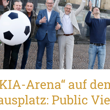
„KIA-Arena“ auf de
ausplatz: Public Vi