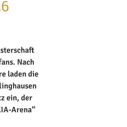
26
sterschaft
fans. Nach
e laden die
linghausen
z ein, der
„KIA-Arena“